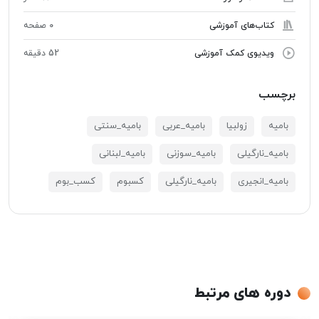
کتاب‌های آموزشی
0 صفحه
ویدیوی کمک آموزشی
52 دقیقه
برچسب
بامیه
زولبیا
بامیه_عربی
بامیه_سنتی
بامیه_نارگیلی
بامیه_سوزنی
بامیه_لبنانی
بامیه_انجیری
بامیه_نارگیلی
کسبوم
کسب_بوم
دوره های مرتبط