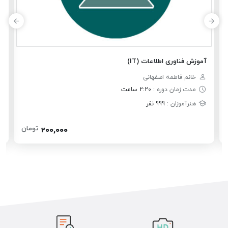
آموزش فناوری اطلاعات (IT)
آ
خانم فاطمه اصفهانی
مدت زمان دوره :
2:20 ساعت
هنرآموزان :
999 نفر
تومان
200,000